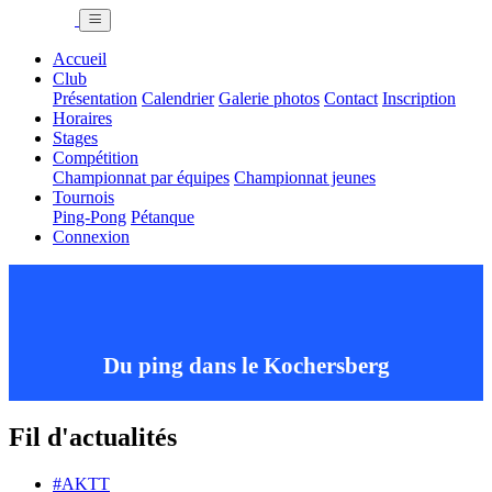
Accueil
Club
Présentation
Calendrier
Galerie photos
Contact
Inscription
Horaires
Stages
Compétition
Championnat par équipes
Championnat jeunes
Tournois
Ping-Pong
Pétanque
Connexion
Du ping dans le Kochersberg
Fil d'actualités
#AKTT