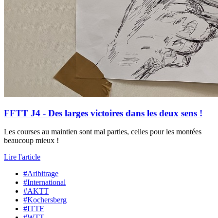
FFTT J4 - Des larges victoires dans les deux sens !
Les courses au maintien sont mal parties, celles pour les montées
beaucoup mieux !
Lire l'article
#Aribitrage
#International
#AKTT
#Kochersberg
#ITTF
#WTT