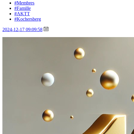
#Membres
#Famille
#AKTT
#Kochersberg
2024-12-17 09:09:58