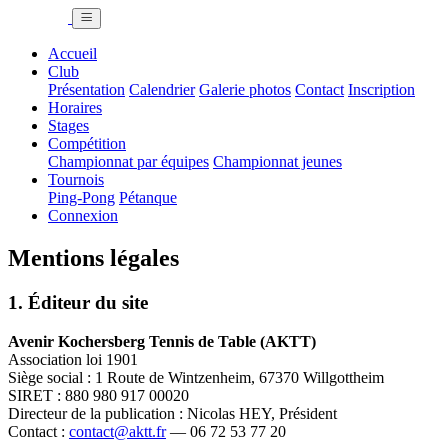
Accueil
Club
Présentation
Calendrier
Galerie photos
Contact
Inscription
Horaires
Stages
Compétition
Championnat par équipes
Championnat jeunes
Tournois
Ping-Pong
Pétanque
Connexion
Mentions légales
1. Éditeur du site
Avenir Kochersberg Tennis de Table (AKTT)
Association loi 1901
Siège social : 1 Route de Wintzenheim, 67370 Willgottheim
SIRET : 880 980 917 00020
Directeur de la publication : Nicolas HEY, Président
Contact :
contact@aktt.fr
— 06 72 53 77 20